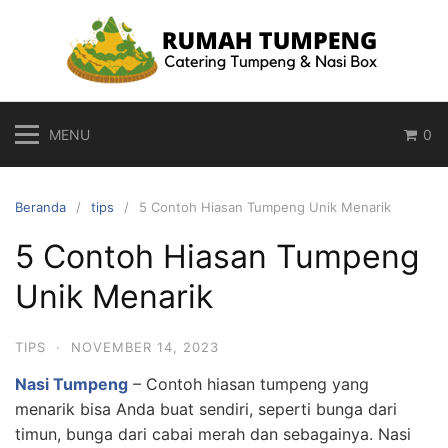
Langsung
ke
konten
MENU
0
Beranda
tips
5 Contoh Hiasan Tumpeng Unik Menarik
5 Contoh Hiasan Tumpeng
Unik Menarik
TIPS
·
NOVEMBER 14, 2023
Nasi Tumpeng
– Contoh hiasan tumpeng yang
menarik bisa Anda buat sendiri, seperti bunga dari
timun, bunga dari cabai merah dan sebagainya. Nasi