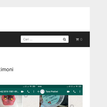
CARI
0
UNTUK:
timoni