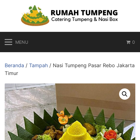
Langsung
ke
konten
MENU
0
Beranda
/
Tampah
/ Nasi Tumpeng Pasar Rebo Jakarta
Timur