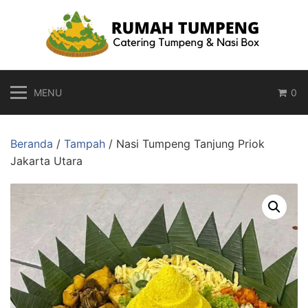
Langsung
ke
konten
MENU
0
Beranda
/
Tampah
/ Nasi Tumpeng Tanjung Priok
Jakarta Utara