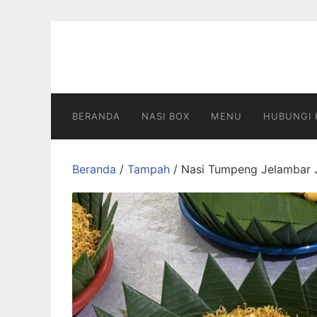
Langsung
ke
konten
BERANDA
NASI BOX
MENU
HUBUNGI 
Beranda
/
Tampah
/ Nasi Tumpeng Jelambar J