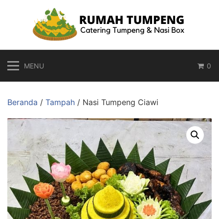
Langsung
ke
konten
MENU
0
Beranda
/
Tampah
/ Nasi Tumpeng Ciawi