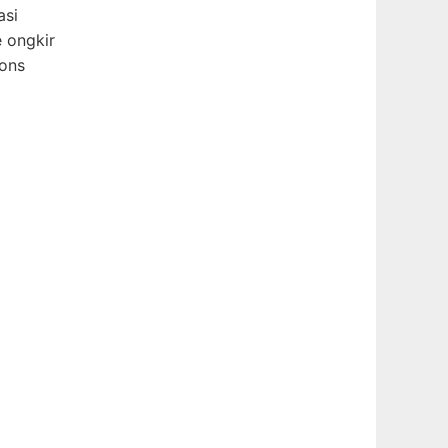
asi
 ongkir
pons