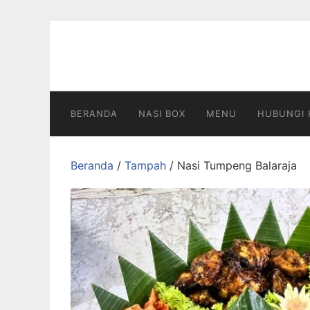
Langsung
ke
konten
BERANDA
NASI BOX
MENU
HUBUNGI 
Beranda
/
Tampah
/ Nasi Tumpeng Balaraja