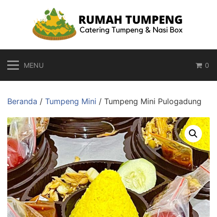
Langsung
ke
konten
MENU
0
Beranda
/
Tumpeng Mini
/ Tumpeng Mini Pulogadung