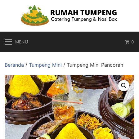
Langsung
ke
konten
MENU
0
Beranda
/
Tumpeng Mini
/ Tumpeng Mini Pancoran