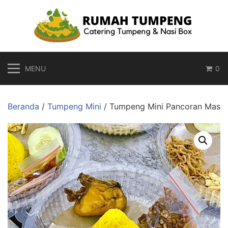
Langsung
ke
konten
MENU
0
Beranda
/
Tumpeng Mini
/ Tumpeng Mini Pancoran Mas