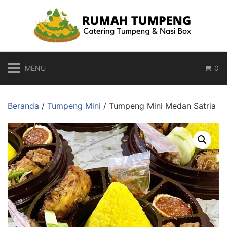
Langsung
ke
konten
MENU
0
Beranda
/
Tumpeng Mini
/ Tumpeng Mini Medan Satria