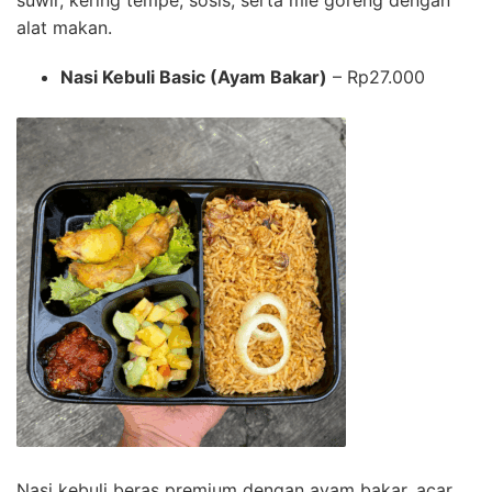
suwir, kering tempe, sosis, serta mie goreng dengan
alat makan.
Nasi Kebuli Basic (Ayam Bakar)
– Rp27.000
Nasi kebuli beras premium dengan ayam bakar, acar