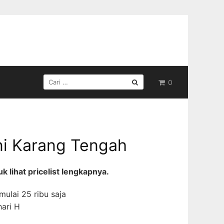
CARI
0
UNTUK:
i Karang Tengah
 lihat pricelist lengkapnya.
ulai 25 ribu saja
ari H