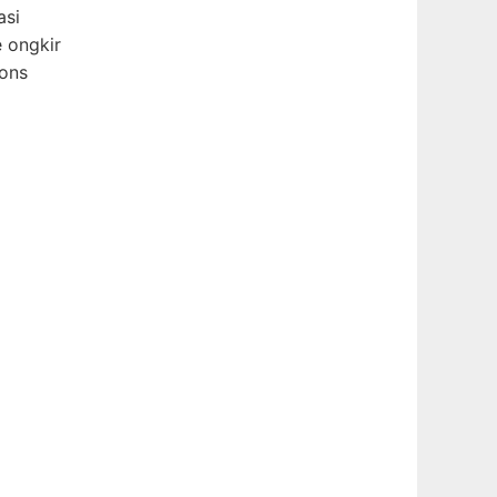
asi
 ongkir
pons