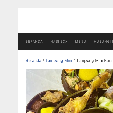
Langsung
ke
konten
BERANDA
NASI BOX
MENU
HUBUNGI 
Beranda
/
Tumpeng Mini
/ Tumpeng Mini Kar