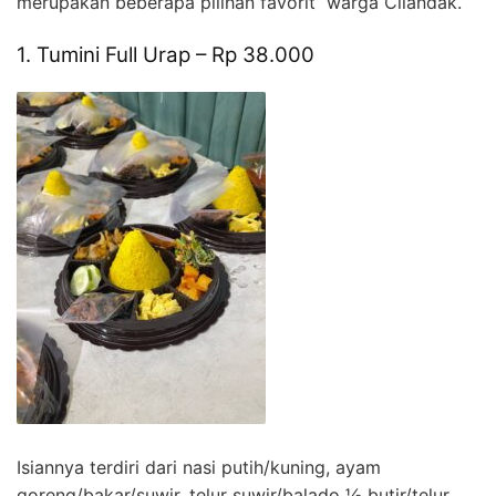
merupakan beberapa pilihan favorit warga Cilandak.
1. Tumini Full Urap – Rp 38.000
Isiannya terdiri dari nasi putih/kuning, ayam
goreng/bakar/suwir, telur suwir/balado ½ butir/telur