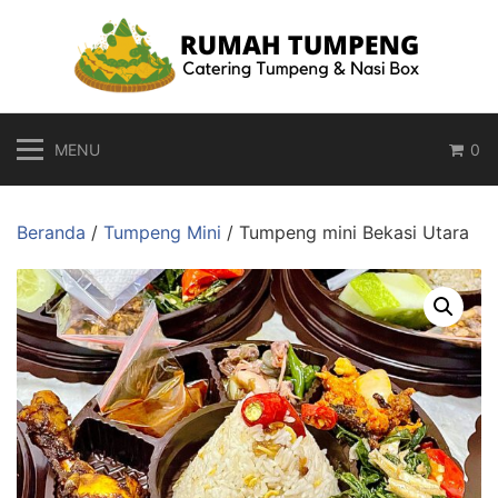
Langsung
ke
konten
MENU
0
Beranda
/
Tumpeng Mini
/ Tumpeng mini Bekasi Utara