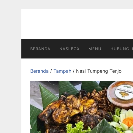
Langsung
ke
konten
BERANDA
NASI BOX
MENU
HUBUNGI 
Beranda
/
Tampah
/ Nasi Tumpeng Tenjo