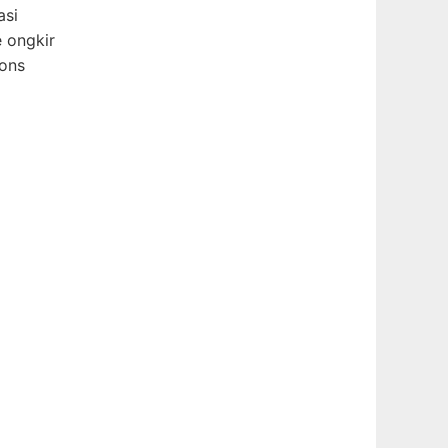
asi
 ongkir
pons