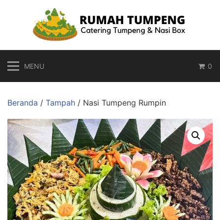
Langsung
ke
konten
MENU
0
Beranda
/
Tampah
/ Nasi Tumpeng Rumpin