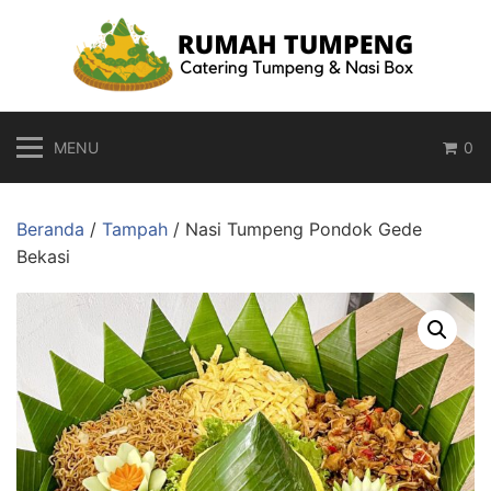
Langsung
ke
konten
MENU
0
Beranda
/
Tampah
/ Nasi Tumpeng Pondok Gede
Bekasi