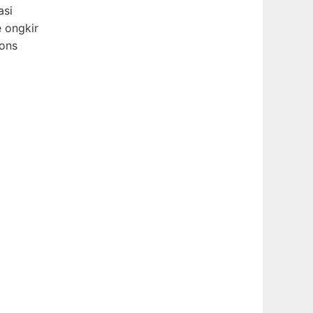
asi
 ongkir
pons