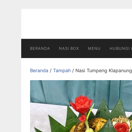
Langsung
ke
konten
BERANDA
NASI BOX
MENU
HUBUNGI 
Beranda
/
Tampah
/ Nasi Tumpeng Klapanung