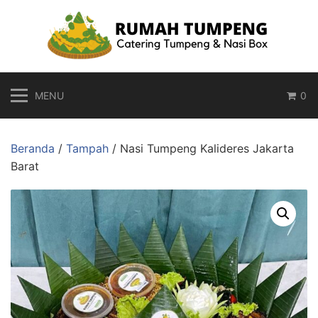
Langsung
ke
konten
MENU
0
Beranda
/
Tampah
/ Nasi Tumpeng Kalideres Jakarta
Barat