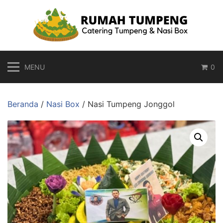
Langsung
ke
konten
MENU
0
Beranda
/
Nasi Box
/ Nasi Tumpeng Jonggol