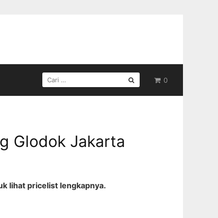
CARI
0
UNTUK:
g Glodok Jakarta
 lihat pricelist lengkapnya.