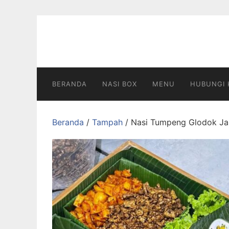
Langsung
ke
konten
BERANDA
NASI BOX
MENU
HUBUNGI 
Beranda
/
Tampah
/ Nasi Tumpeng Glodok Ja