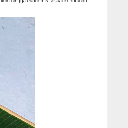
premium hingga ekonomis sesuai kebutuhan