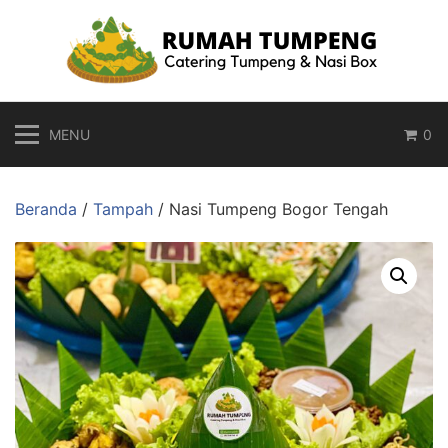
Langsung
ke
konten
MENU
0
Beranda
/
Tampah
/ Nasi Tumpeng Bogor Tengah