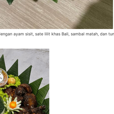
ngan ayam sisit, sate lilit khas Bali, sambal matah, dan t