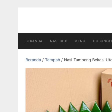
Langsung
ke
konten
BERANDA
NASI BOX
MENU
HUBUNGI 
Beranda
/
Tampah
/ Nasi Tumpeng Bekasi Ut