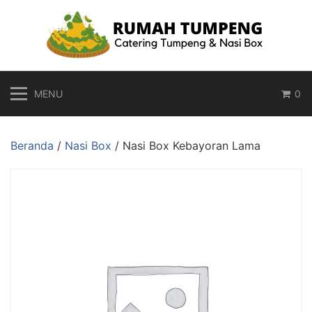
Langsung
ke
konten
MENU
0
Beranda
/
Nasi Box
/ Nasi Box Kebayoran Lama