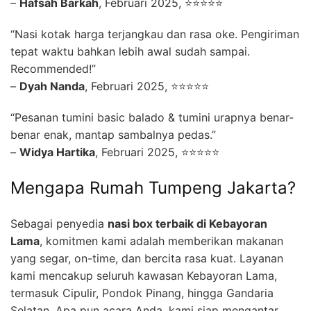
–
Hafsah Barkah
, Februari 2025, ⭐⭐⭐⭐⭐
“Nasi kotak harga terjangkau dan rasa oke. Pengiriman
tepat waktu bahkan lebih awal sudah sampai.
Recommended!”
–
Dyah Nanda
, Februari 2025, ⭐⭐⭐⭐⭐
“Pesanan tumini basic balado & tumini urapnya benar-
benar enak, mantap sambalnya pedas.”
–
Widya Hartika
, Februari 2025, ⭐⭐⭐⭐⭐
Mengapa Rumah Tumpeng Jakarta?
Sebagai penyedia
nasi box terbaik di Kebayoran
Lama
, komitmen kami adalah memberikan makanan
yang segar, on-time, dan bercita rasa kuat. Layanan
kami mencakup seluruh kawasan Kebayoran Lama,
termasuk Cipulir, Pondok Pinang, hingga Gandaria
Selatan. Apa pun acara Anda, kami siap mengantar