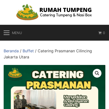
Langsung
ke
konten
MENU
0
Beranda
/
Buffet
/ Catering Prasmanan Cilincing
Jakarta Utara