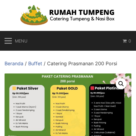
Langsung
ke
konten
MENU
0
Beranda
/
Buffet
/ Catering Prasmanan 200 Porsi