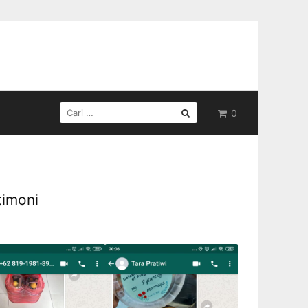
CARI
0
UNTUK:
timoni