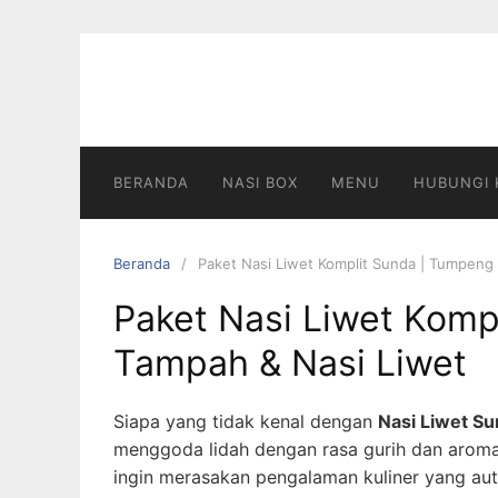
Langsung
ke
konten
BERANDA
NASI BOX
MENU
HUBUNGI 
Beranda
Paket Nasi Liwet Komplit Sunda | Tumpeng
Paket Nasi Liwet Komp
Tampah & Nasi Liwet
Siapa yang tidak kenal dengan
Nasi Liwet S
menggoda lidah dengan rasa gurih dan arom
ingin merasakan pengalaman kuliner yang aut