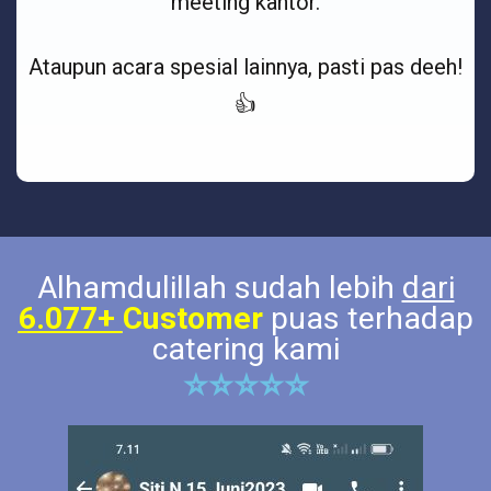
meeting kantor.
Ataupun acara spesial lainnya, pasti pas deeh!
👍
Alhamdulillah sudah lebih
dari
6.077+
Customer
puas terhadap
catering kami
⭐⭐⭐⭐⭐